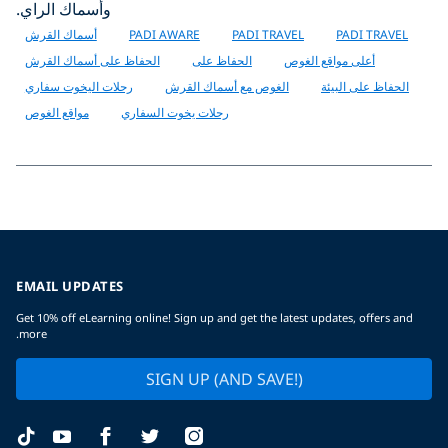
وأسماك الراي.
PADI TRAVEL
PADI TRAVEL
PADI AWARE
أسماك القرش
أعلى مواقع الغوص
الحفاظ على
الحفاظ على أسماك القرش
الحفاظ على البيئة
الغوص مع أسماك القرش
رحلات اليخوت سفاري
رحلات يخوت السفاري
مواقع الغوص
EMAIL UPDATES
Get 10% off eLearning online! Sign up and get the latest updates, offers and
more.
SIGN UP (AND SAVE!)