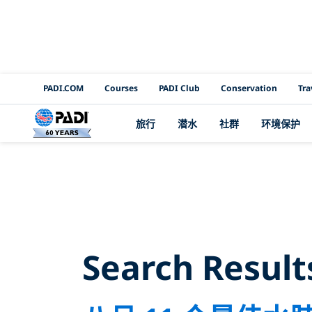
PADI Channels
PADI.COM
Courses
PADI Club
Conservation
Tra
旅行
潜水
社群
环境保护
Search 
Search Result