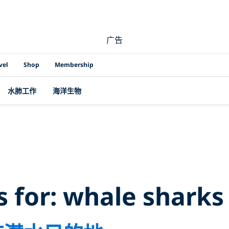
广告
vel
Shop
Membership
水肺工作
海洋生物
Results for:
whale
s for:
whale sharks