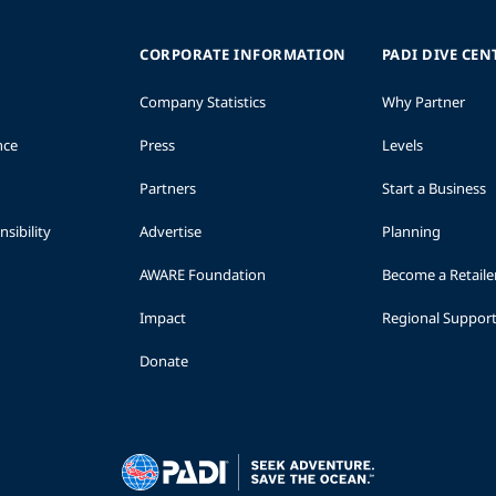
CORPORATE INFORMATION
PADI DIVE CEN
Company Statistics
Why Partner
nce
Press
Levels
Partners
Start a Business
sibility
Advertise
Planning
AWARE Foundation
Become a Retaile
Impact
Regional Suppor
Donate