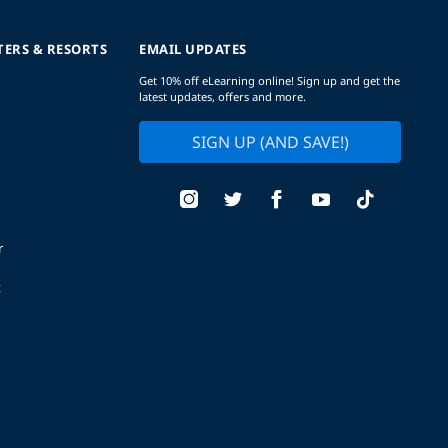
TERS & RESORTS
EMAIL UPDATES
Get 10% off eLearning online! Sign up and get the
latest updates, offers and more.
SIGN UP (AND SAVE!)
r
t