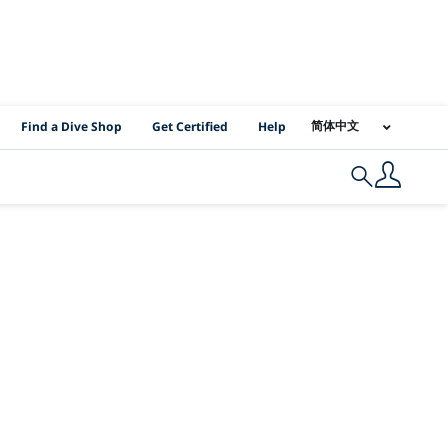
PADI Location Links
简体中文
Find a Dive Shop
Get Certified
Help
Search
 sharks