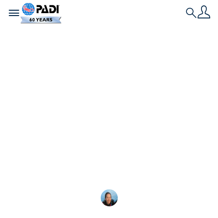
Toggle navigation
Search
最新文章
回顾过去 25 年：潜水
与海洋保护的 25个关
键里程碑
过去 25 年中的水肺潜水世界纪录和保
Megan Denny