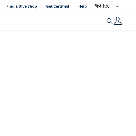
PADI Location Links
简体中文
Find a Dive Shop
Get Certified
Help
Search