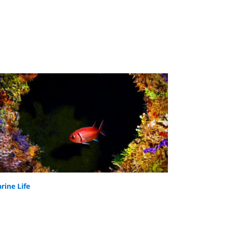
rine Life
he Coolest Marine Life of Jamaica
nd Where to Dive With It