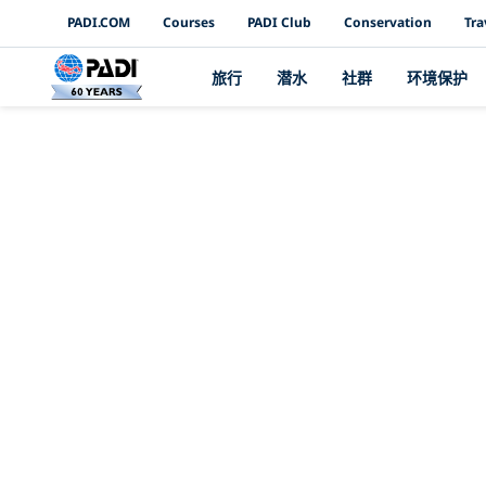
PADI Channels
PADI.COM
Courses
PADI Club
Conservation
Tra
旅行
潜水
社群
环境保护