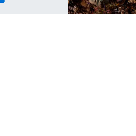
The Best Underwater Restaurants
T
That Are Actually in the Sea
f
Want to head below the surface for a meal?
No
These are the best underwater restaurants
re