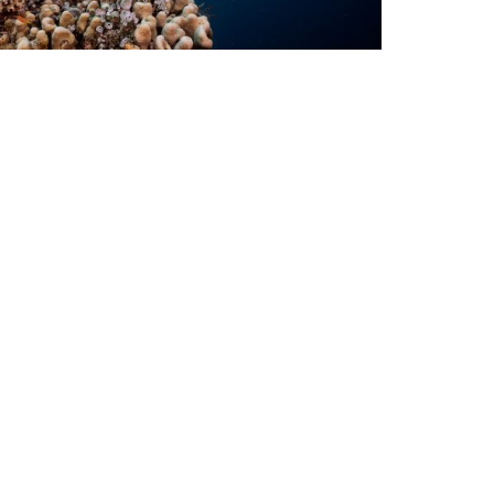
he Best Non-Competitive Sports
or Adults
n-competitive sports emphasize
laxation, inclusivity, and nature. They