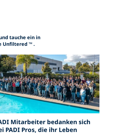
und tauche ein in
e Unfiltered
™
.
ADI Mitarbeiter bedanken sich
ei PADI Pros, die ihr Leben