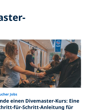
aster-
ucher Jobs
inde einen Divemaster-Kurs: Eine
chritt-für-Schritt-Anleitung für