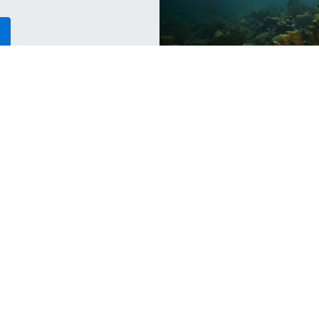
Scuba Jobs
Sc
Why Koh Tao is a Popular Choice
S
for PADI Divemaster Training
Y