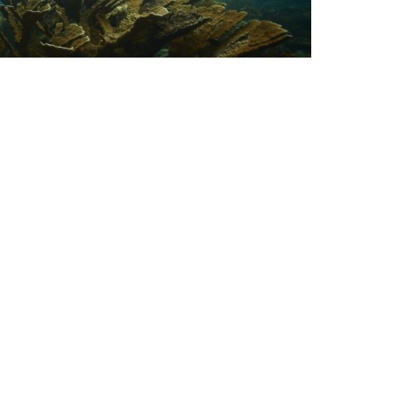
uba Jobs
cuba Diving Internships: What
ou Need to Know