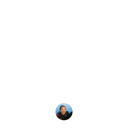
Neueste Geschichte
 du Divemaster od
Diver werden?
ter Scuba Diver der richtige Weg für dich? Mach unser kurz