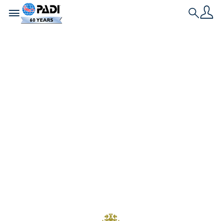
Toggle navigation
Search
Neueste Geschichte
Nur im Urlaub
tauchen? So hat
mich das Tauchen
vor Ort überrascht
Von unerwarteten Meeresbewohnern über das
Erlernen neuer Fertigkeiten bis hin zu neuen
Kontakten in der Community – erfahre, wie