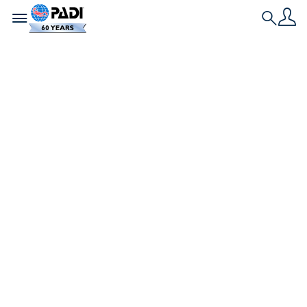
Toggle navigation
Search
Neueste Geschichte
8 Specialty-Kurse
zum Meeresschutz:
So kannst du
helfen, das Meer zu
retten
Mehr als eine Million Taucher haben einen PADI
AWARE Schutzkurs absolviert. Finde heraus,
warum!