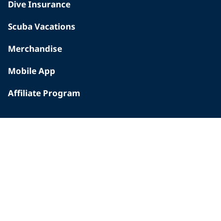
Dive Insurance
Scuba Vacations
Merchandise
Mobile App
Affiliate Program
INSIDE PADI
Who We Are
The PADI Difference
Our History
Corporate Responsibility