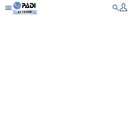
Toggle navigation
Search
Neueste Geschichte
Die Tauchreise, die
AmbassaDiver India
Black vom
ängstlichen
Anfänger zum PADI
Divemaster machte
Lies hier, wie sich PADI AmbassaDiver India Black
in nur zwei Jahren von einem nervösen Taucher zu