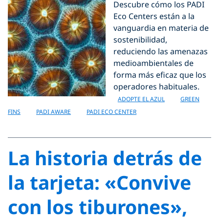
Descubre cómo los PADI
Eco Centers están a la
vanguardia en materia de
sostenibilidad,
reduciendo las amenazas
medioambientales de
forma más eficaz que los
operadores habituales.
ADOPTE EL AZUL
GREEN
FINS
PADI AWARE
PADI ECO CENTER
La historia detrás de
la tarjeta: «Convive
con los tiburones»,