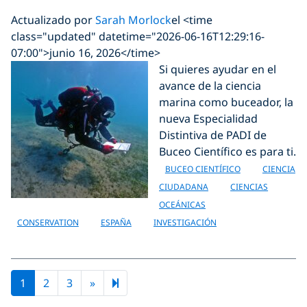
Actualizado por
Sarah Morlock
el <time
class="updated" datetime="2026-06-16T12:29:16-
07:00">junio 16, 2026</time>
Si quieres ayudar en el
avance de la ciencia
marina como buceador, la
nueva Especialidad
Distintiva de PADI de
Buceo Científico es para ti.
BUCEO CIENTÍFICO
CIENCIA
CIUDADANA
CIENCIAS
OCEÁNICAS
CONSERVATION
ESPAÑA
INVESTIGACIÓN
Next page
9
1
2
3
»