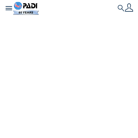
Toggle navigation
Search
Historia más reciente
Cómo poner en
marcha un proyecto
comunitario para la
conservación de los
océanos
Si quieres proteger el océano que amas, aquí
tienes algunos consejos para poner en marcha tu
propio proyecto de