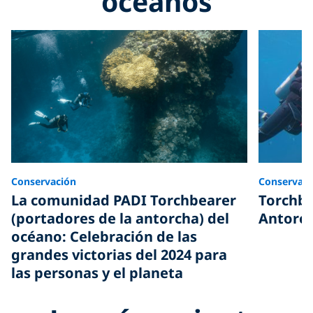
océanos
Conservación
Conservaci
La comunidad PADI Torchbearer
Torchbe
(portadores de la antorcha) del
Antorch
océano: Celebración de las
grandes victorias del 2024 para
las personas y el planeta