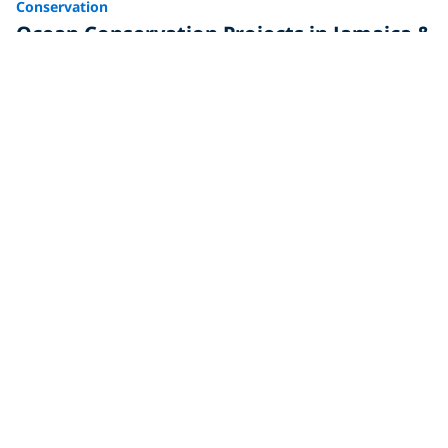
Conservation
Ocean Conservation Projects in Jamaica &
How to Get Involved
Learn more or get involved in ocean conservation
projects in Jamaica
Conservation
A Family Journey for Ocean Conservation