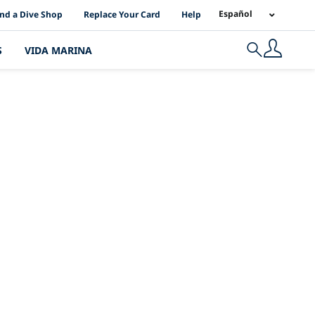
I Location Links
Español
ind a Dive Shop
Replace Your Card
Help
S
VIDA MARINA
Search