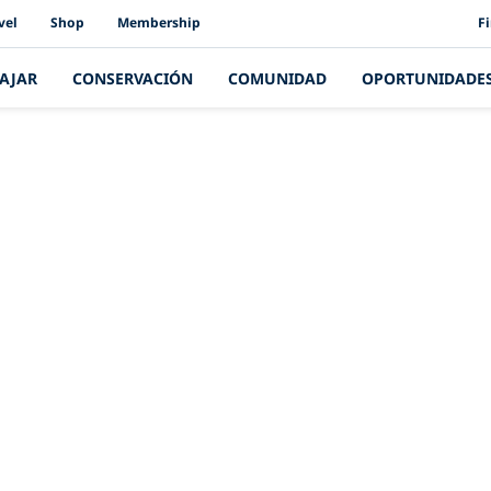
PAD
vel
Shop
Membership
F
IAJAR
CONSERVACIÓN
COMUNIDAD
OPORTUNIDADE