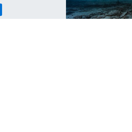
Conservation
Co
Why Buying Products Made From
T
Recycled Plastic Matters
D