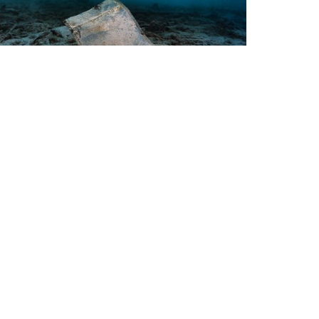
nservation
hink You Know Dive Against
ebris? Think Again.