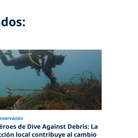
ados:
nservación
éroes de Dive Against Debris: La
cción local contribuye al cambio