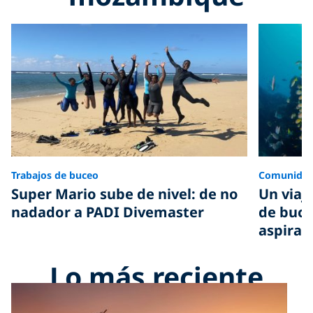
Trabajos de buceo
Comunida
Super Mario sube de nivel: de no
Un viaj
nadador a PADI Divemaster
de buce
aspiran
Lo más reciente