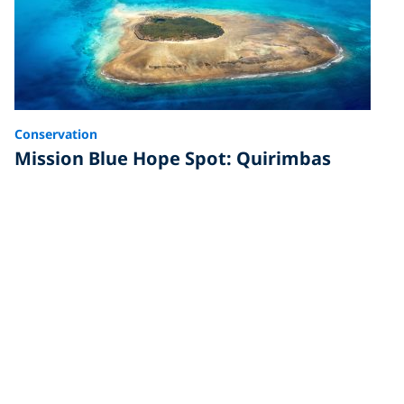
Conservation
Mission Blue Hope Spot: Quirimbas
Islands, Mozambique
Just off the northeast coast of Mozambique, lie the
Quirimbas Islands, shining as a beacon of hope along
the