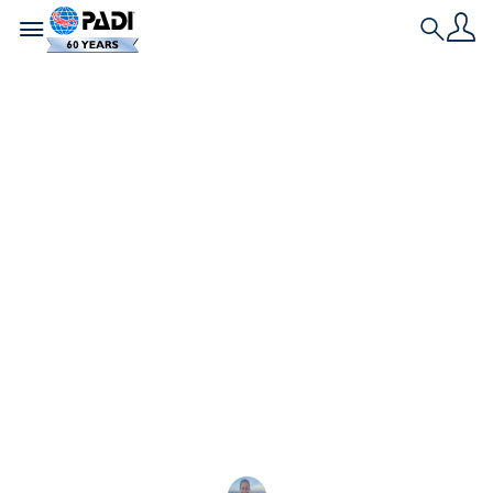
Toggle navigation
Search
Historia más reciente
La lucha por salvar
las mantarrayas de
Mozambique – Tu
voz puede ayudar
La ecóloga marina Nakia Cullain nos habla de sus
investigaciones sobre la manta y de por qué CITES
2025