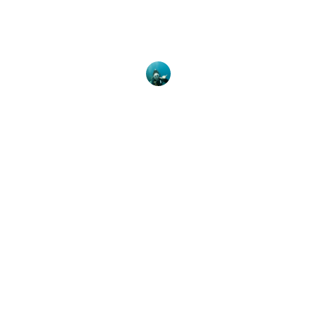
PADI y National Geographic Pristine Seas
estudiaron los efectos positivos de proteger los
sitios de buceo en todo el
Samantha Pearson
21 de febrero de 2025