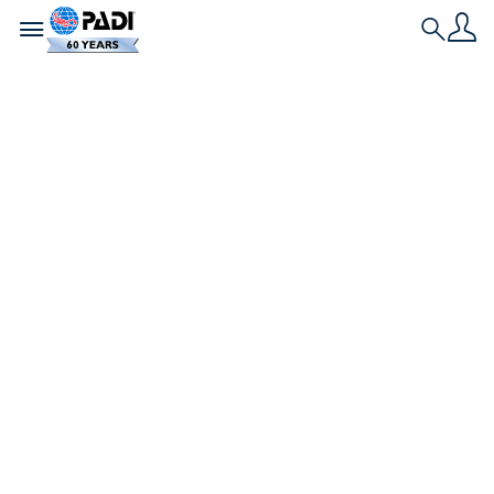
Toggle navigation
Search
Historia más reciente
Centros de Buceo y
Resorts PADI
contribuyen a un
estudio que indica
que la reactivación
de las AMP
supondría miles de
millones para las
economías costeras