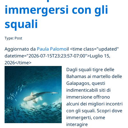
immergersi con gli
squali
Type: Post
Aggiornato da
Paula Palomo
il <time class="updated"
datetime="2026-07-15T23:23:57-07:00">Luglio 15,
2026</time>
Dagli squali tigre delle
Bahamas ai martello delle
Galapagos, questi
indimenticabili siti di
immersione offrono
alcuni dei migliori incontri
con gli squali. Scopri dove
immergerti, come
interagire