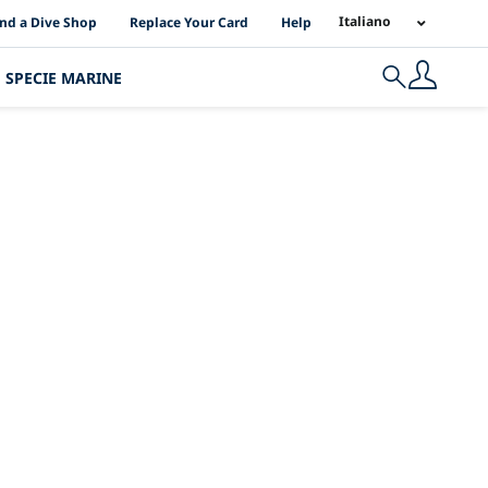
I Location Links
Italiano
ind a Dive Shop
Replace Your Card
Help
SPECIE MARINE
Search