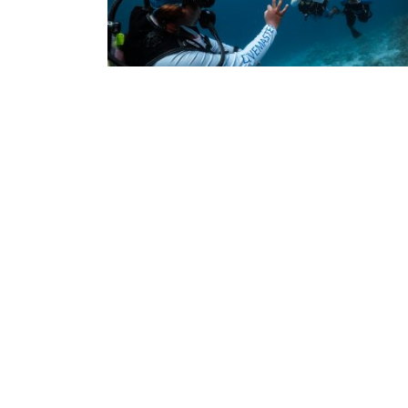
Scuba Jobs
FAQs About Becoming a PADI Pr
Curious about becoming a dive professiona
We’ll answer all your FAQs about becoming
PADI Pro, including what each
INSIDE PADI
Find a Dive Center
Who We Are
Replace Certification Card