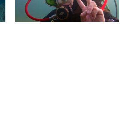
Scuba Jobs
o
Gear up for a Career in Diving
l?
PADI Instructor, Jess, shares why this job is
 a
addictive A diving career can be an alluring
prospect for many
CORPORATE INFORMATION
PADI DIVE CEN
Company Statistics
Why Partner