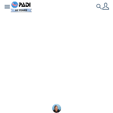
Toggle navigation
Search
L'ultima storia
Junior Open Water
vs. Open Water
Diver
Scopri la differenza tra una certificazione PADI
Junior Open Water Diver e una Open Water Diver,
dall'età minima ai