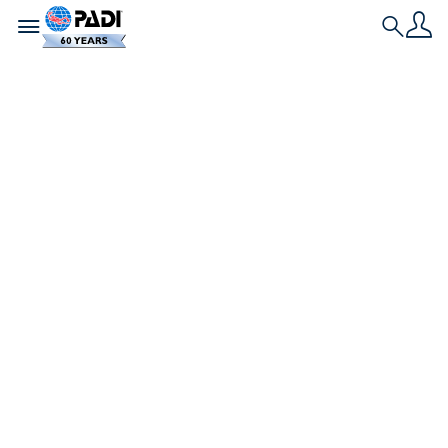
Toggle navigation
Search
L'ultima storia
Quiz: quale
dovrebbe essere il
tuo obiettivo,
Divemaster o
Master Scuba
Diver?
Non sai se diventare Divemaster o Master Scuba
Diver? Questo breve quiz ti aiuterà a decidere qual