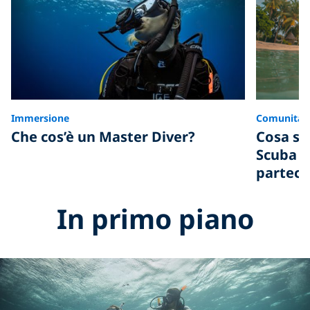
Immersione
Comunità
Che cos’è un Master Diver?
Cosa se
Scuba Di
parteci
In primo piano