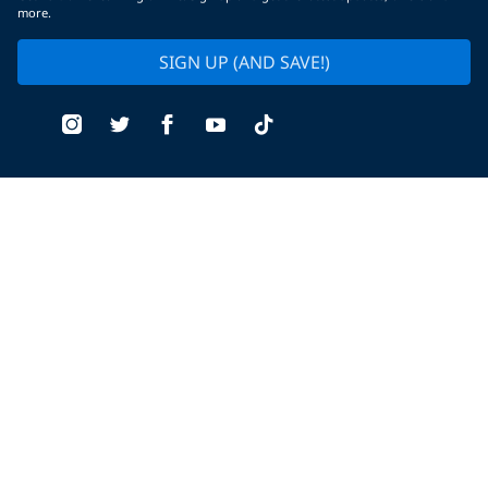
more.
SIGN UP (AND SAVE!)
Find a Dive Center
Replace Certification Card
Dive Insurance
Scuba Vacations
Merchandise
Mobile App