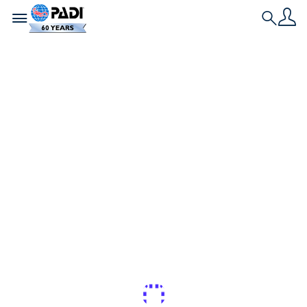
Toggle navigation
Search
L'ultima storia
I migliori regali per
subacquei sotto i 25
euro
Stai cercando il regalo perfetto per un subacqueo,
oppure per qualcuno appassionato di oceano,
senza spendere un occhio della