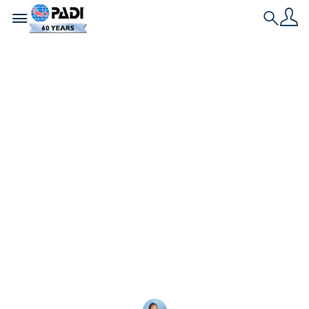
Toggle navigation
Search
L'ultima storia
Puoi donare vecchie
fotocamere per
sostenere la
protezione marina
Dona la tua attrezzatura usata (GoPro,
fotocamere subacquee, laptop, telefono cellulare
o altro) per sostenere la protezione marina.