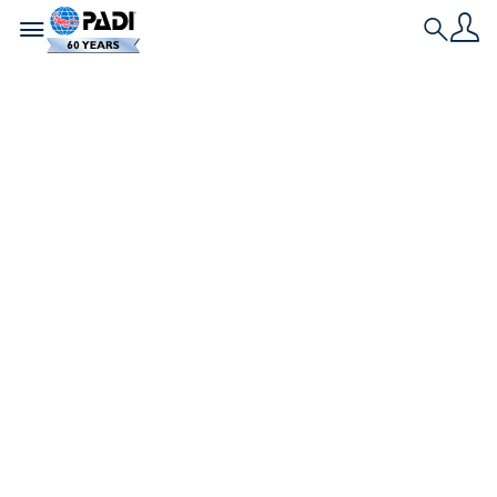
Toggle navigation
Search
L'ultima storia
Dieci incredibili
avventure
nell’oceano che non
richiedono una
certificazione
subacquea
Scopri dieci avventure indimenticabili nell'oceano
che puoi vivere senza una certificazione