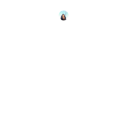
subacquea, dallo snorkeling sulle barriere
coralline al nuoto
Avantika Chaturvedi
16 Febbraio 2026