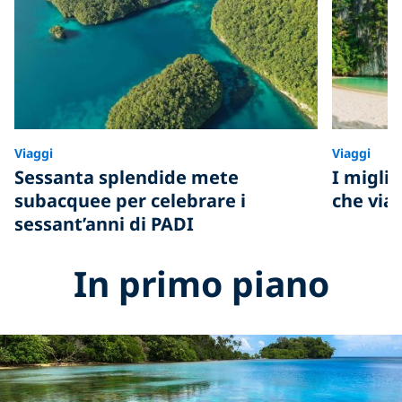
Viaggi
Viaggi
Sessanta splendide mete
I migli
subacquee per celebrare i
che via
sessant’anni di PADI
In primo piano