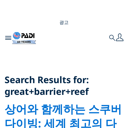
광고
Toggle navigation
Search
Search Results for:
great+barrier+reef
Search Results for:
great+barrier+reef
상어와 함께하는 스쿠버
다이빙: 세계 최고의 다