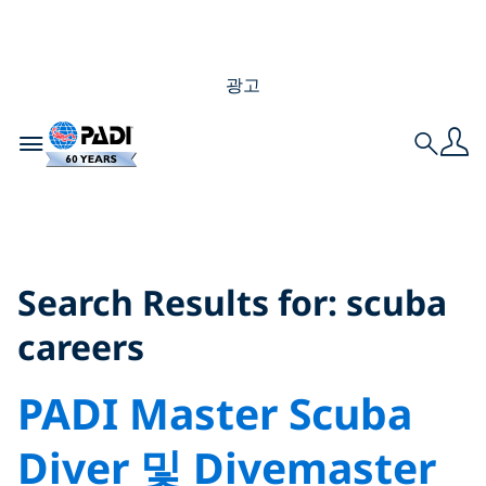
광고
Toggle navigation
Search
Search Results for:
scuba careers
Search Results for:
scuba
careers
PADI Master Scuba
Diver 및 Divemaster