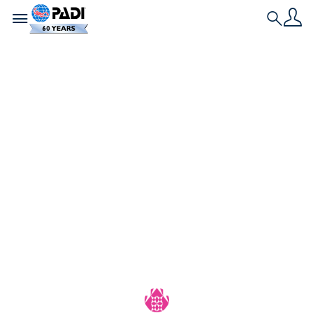
Toggle navigation
Search
최신 스토리
블루의 수호자들: 상어
및 가오리 보존의 영감
적인 스토리들
가도르 문타너, 가이 스티븐스, 마이크 쿠츠, 나키아 컬
레인 등 4명의 PADI 해양 옹호자들이 과학, 스토리텔
링, 커뮤니티 활동을 통해 어떻게