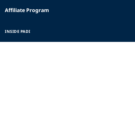
Affiliate Program
INSIDE PADI
Who We Are
The PADI Difference
Our History
Corporate Responsibility
Careers
CORPORATE INFORMATION
Company Statistics