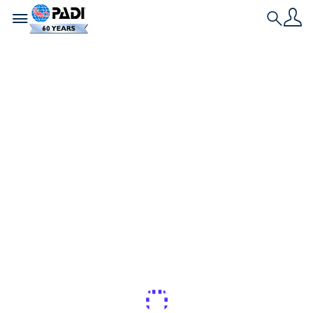
Toggle navigation
Search
최신 스토리
당신이 눈치채지 못했
던 그 상어가 가장 중요
할지도 모릅니다!
PADI AWARE 상어 및 가오리 디스커버리 챌린지에 참
여하여 해양 과학 및 상어 보호 분야의 선구자가 되어
보세요.