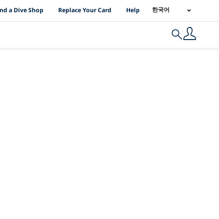
I Location Links
한국어
ind a Dive Shop
Replace Your Card
Help
Search