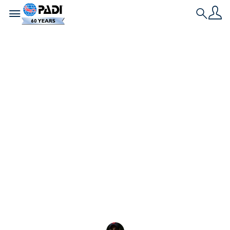
Toggle navigation
Search
Nieuwste verhaal
Introductie van de
nieuwe PADI
AmbassaDivers van
2026
Welkom bij de PADI AmbassaDivers van 2026! Volg
hun avonturen en het impactvolle werk dat ze
doen om onze