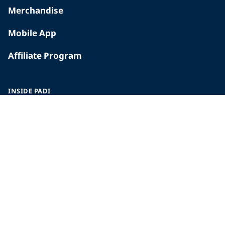
Merchandise
Mobile App
Affiliate Program
INSIDE PADI
Who We Are
The PADI Difference
Our History
Corporate Responsibility
Careers