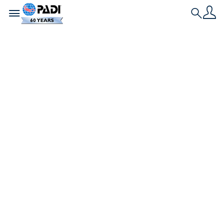
Toggle navigation
Search
Nieuwste verhaal
Net op tijd voor
Halloween – De
griezeligste
duikplekken ter
wereld
Of je nu van Halloween houdt of wordt
achtervolgd door het verlangen om op ongewone
plekken te duiken, hier