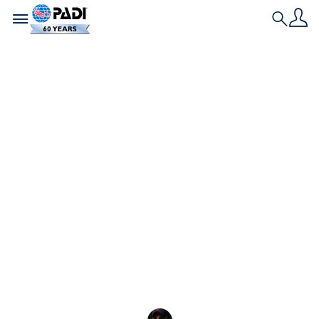
Toggle navigation
Search
História Mais Recente
Como se tornar um
mergulhador
avançado: Um Guia
Completo
Siga este guia prático sobre como se tornar um
mergulhador avançado e desbloquear novos
locais de mergulho, profundidades maiores