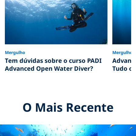
Mergulho
Mergulho
Tem dúvidas sobre o curso PADI
Advance
Advanced Open Water Diver?
Tudo o 
O Mais Recente