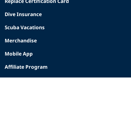
Replace Certification Card
Dive Insurance
Scuba Vacations
Merchandise
Mobile App
Affiliate Program
INSIDE PADI
Who We Are
The PADI Difference
Our History