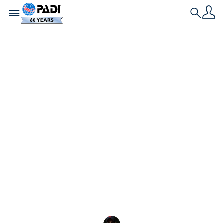
Toggle navigation
Search
História Mais Recente
Como se tornar um
mergulhador
avançado: Um Guia
Completo
Siga este guia prático sobre como se tornar um
mergulhador avançado e desbloquear novos
locais de mergulho, profundidades maiores