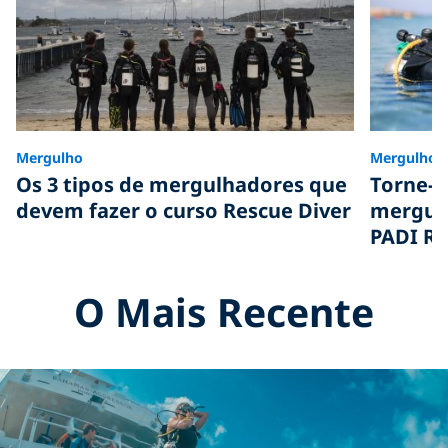
Mergulho
Mergulho
Os 3 tipos de mergulhadores que
Torne-
devem fazer o curso Rescue Diver
mergulh
PADI Re
O Mais Recente