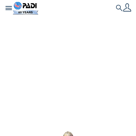
Toggle navigation
Search
História Mais Recente
Como sair de uma
rotina de mergulho
com educação
continuada
Há muitos motivos pelos quais os mergulhadores
autônomos podem começar a sentir um pouco de
apatia aquática, mas os