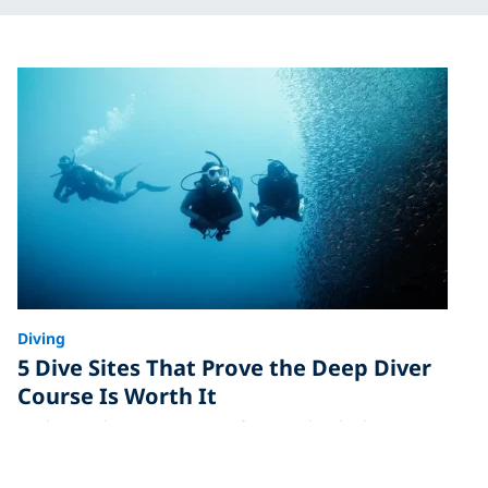
Diving
5 Dive Sites That Prove the Deep Diver
Course Is Worth It
Go beyond 30 meters (100 feet) and unlock a new
world of dive sites, marine life and adventure. Here’s