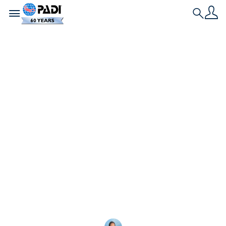
Toggle navigation
Search
História Mais Recente
As melhores ideias
de fantasias de
Halloween com
tema de mergulho
Explore as melhores fantasias de Halloween com
tema de mergulho para mergulhadores, incluindo
ideias divertidas de DIY para adultos