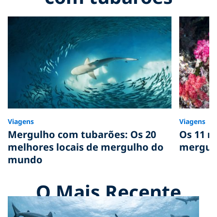
Viagens
Viagens
Mergulho com tubarões: Os 20
Os 11 m
melhores locais de mergulho do
mergul
mundo
O Mais Recente