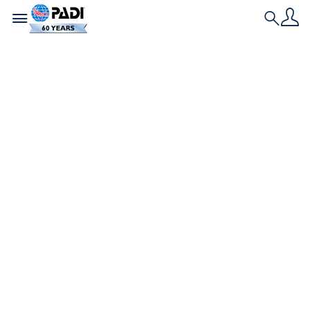
Toggle navigation
Search
História Mais Recente
Mergulho com
tubarões: Os 20
melhores locais de
mergulho do
mundo
De tubarões-tigre nas Bahamas a cardumes de
tubarões-martelo em Galápagos, esses locais de
mergulho inesquecíveis oferecem alguns dos