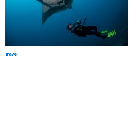
Travel
The Top 11 Scuba Diving Destinations in
May
Wondering where to go scuba diving in May? Check
out our picks for the best scuba diving and liveaboard