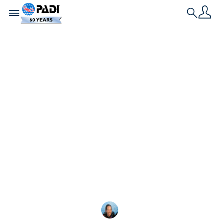
Toggle navigation
Search
História Mais Recente
O mergulho
autônomo é
seguro?
Descubra por que o mergulho autônomo é de
baixo risco em comparação com outros esportes
e obtenha dicas para