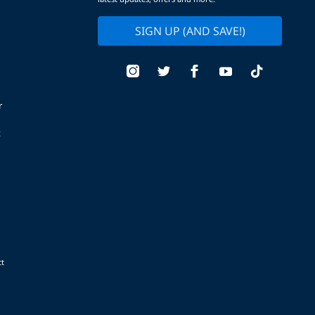
SIGN UP (AND SAVE!)
r
t
t