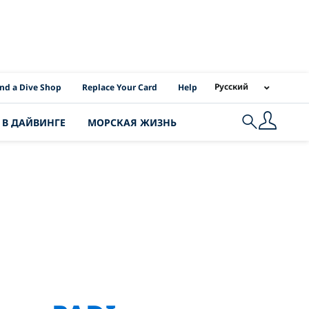
I Location Links
Русский
ind a Dive Shop
Replace Your Card
Help
 В ДАЙВИНГЕ
МОРСКАЯ ЖИЗНЬ
Search
rvation