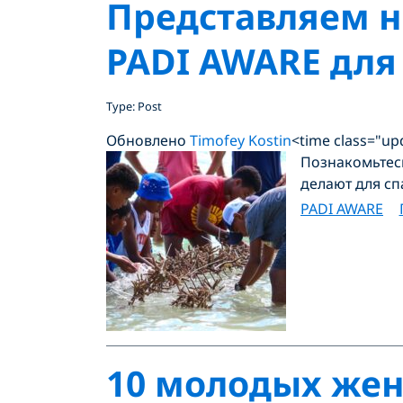
Представляем н
PADI AWARE для
Type: Post
Обновлено
Timofey Kostin
<time class="up
Познакомьтесь
делают для сп
PADI AWARE
10 молодых жен