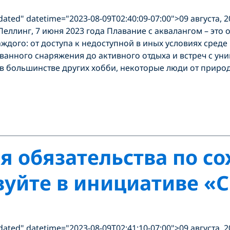
dated" datetime="2023-08-09T02:40:09-07:00">09 августа, 
Пеллинг, 7 июня 2023 года Плавание с аквалангом – это
аждого: от доступа к недоступной в иных условиях сред
ванного снаряжения до активного отдыха и встреч с у
 в большинстве других хобби, некоторые люди от прир
бя обязательства по с
вуйте в инициативе «
dated" datetime="2023-08-09T02:41:10-07:00">09 августа, 