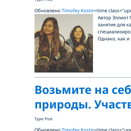
Обновлено
Timofey Kostin
<time class="up
Автор Эллиот 
занятие для к
специализиро
Однако, как и
Возьмите на се
природы. Участ
Type: Post
Обновлено
Timofey Kostin
<time class="up