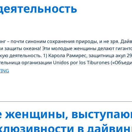
деятельность
нг – почти синоним сохранения природы, и не зря. Дай
 и защиты океана! Эти молодые женщины делают гигант
кую деятельность. 1) Карола Рамирес, защитница акул 2
тельница организации Unidos por los Tiburones («Объеди
VING
 женщины, выступаю
люзивности в дайвин