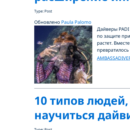
Type: Post
Обновлено
Paula Palomo
Дайверы PADI
по защите при
растет. Вмест
превратилось 
AMBASSADIVE
10 типов людей
научиться дайв
Type: Post