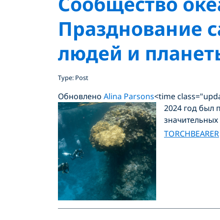
Сообщество оке
Празднование с
людей и планет
Type: Post
Обновлено
Alina Parsons
<time class="upd
2024 год был 
значительных 
TORCHBEARER