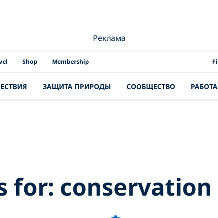
Реклама
PAD
vel
Shop
Membership
F
ЕСТВИЯ
ЗАЩИТА ПРИРОДЫ
СООБЩЕСТВО
РАБОТА
Results for:
conse
s for:
conservation