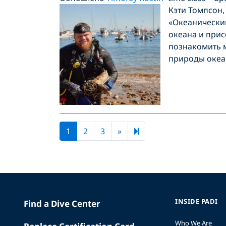
Кэти Томпсон,
«Океанический
океана и прис
познакомить 
природы океан
Next page
9
1
2
3
»
INSIDE PADI
Find a Dive Center
Who We Are