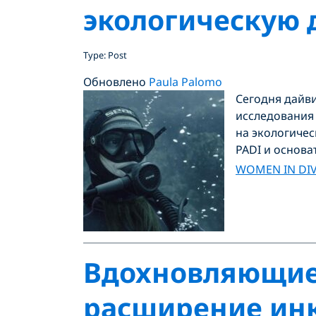
экологическую 
Type: Post
Обновлено
Paula Palomo
Сегодня дайви
исследования
на экологичес
PADI и основа
WOMEN IN DI
Вдохновляющие
расширение инк