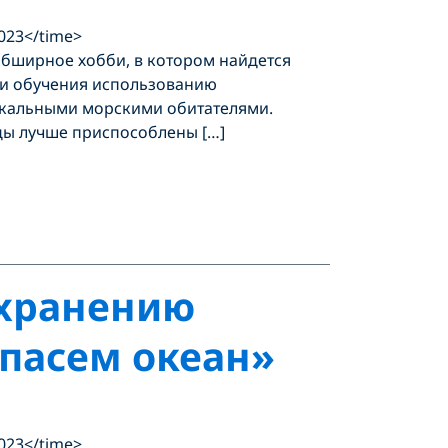
2023</time>
 обширное хобби, в котором найдется
е и обучения использованию
никальными морскими обитателями.
оды лучше приспособлены […]
охранению
Спасем океан»
2023</time>