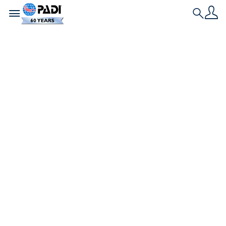
Toggle navigation
Search
เรื่องราวล่าสุด
สิ่งมีชีวิตทางทะเล
บริเวณหมู่เกาะ
กาลาปากอส
ด้วยจำนวนสายพันธุ์กว่า 3,000 ชนิด สิ่งมีชีวิตในทะเลใน
เขตสงวนทางทะเลกาลาปากอสจึงอุดมสมบูรณ์ หลาก
หลาย และได้รับการคุ้มครอง