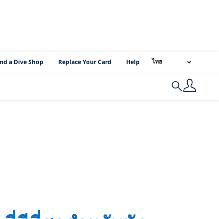
I Location Links
ไทย
ind a Dive Shop
Replace Your Card
Help
Search
alau