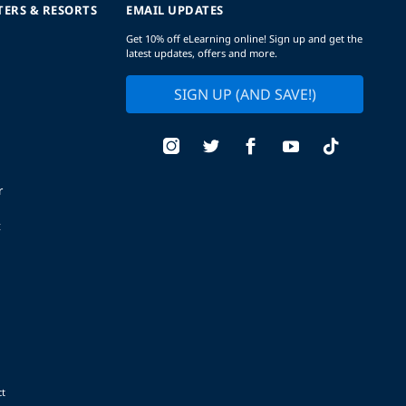
TERS & RESORTS
EMAIL UPDATES
Get 10% off eLearning online! Sign up and get the
latest updates, offers and more.
SIGN UP (AND SAVE!)
r
t
t