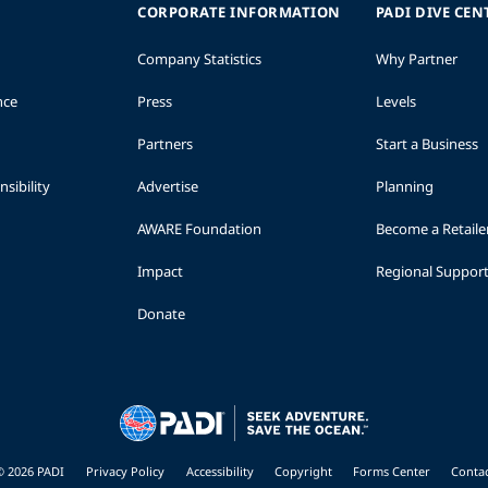
CORPORATE INFORMATION
PADI DIVE CEN
Company Statistics
Why Partner
nce
Press
Levels
Partners
Start a Business
sibility
Advertise
Planning
AWARE Foundation
Become a Retaile
Impact
Regional Suppor
Donate
© 2026 PADI
Privacy Policy
Accessibility
Copyright
Forms Center
Contac