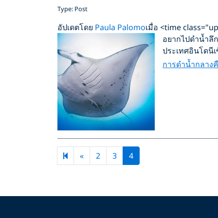
Type: Post
อัปเดตโดย
Paula Palomo
เมื่อ <time class="
อยากไปดำน้ำลึกก
ประเทศอินโดนีเ
การดำน้ำกลางค
Previous page
«
2
3
4