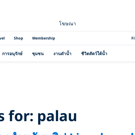
โฆษณา
PAD
vel
Shop
Membership
F
การอนุรักษ์
ชุมชน
งานดำน้ำ
ชีวิตสัตว์ใต้น้ำ
rch Results for:
p
s for:
palau