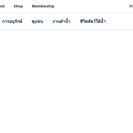
PAD
vel
Shop
Membership
F
การอนุรักษ์
ชุมชน
งานดำน้ำ
ชีวิตสัตว์ใต้น้ำ
เรื่องราวล่าสุด