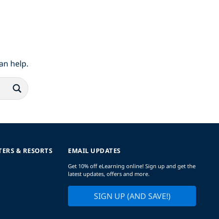
an help.
TERS & RESORTS
EMAIL UPDATES
Get 10% off eLearning online! Sign up and get the
latest updates, offers and more.
SIGN UP (AND SAVE!)