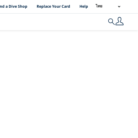
I Location Links
ไทย
ind a Dive Shop
Replace Your Card
Help
Search