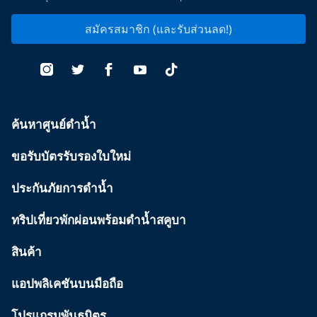
สมัครสมาชิก (และรับส่วนลด!)
ค้นหาศูนย์ดำน้ำ
ขอรับบัตรรับรองใบใหม่
ประกันภัยการดำน้ำ
ทริปเที่ยวพักผ่อนพร้อมดำน้ำสคูบา
สินค้า
แอปพลิเคชันบนมือถือ
โปรแกรมพันธมิตร