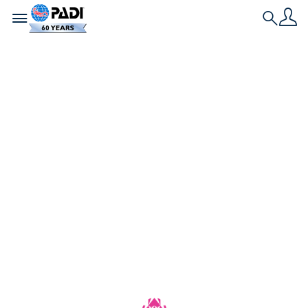
Toggle navigation
Search
เรื่องราวล่าสุด
Go Eco! เดือนเมษายน
นี้: นักดำน้ำจะเปลี่ยน
เป้าหมายให้เป็นการ
กระทำได้อย่างไร
ปกป้องมหาสมุทรที่เรารักและค้นหาวิธีเปลี่ยนจุดประสงค์
เป็นการกระทำในฐานะนักดำน้ำในเดือนเมษายนนี้ผ่าน
แคมเปญ Go Eco! ของ PADI