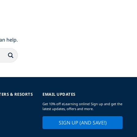
an help.
TERS & RESORTS
EMAIL UPDATES
Get 10% off eLearning online! Sign up and get the
latest updates, offers and more.
SIGN UP (AND SAVE!)