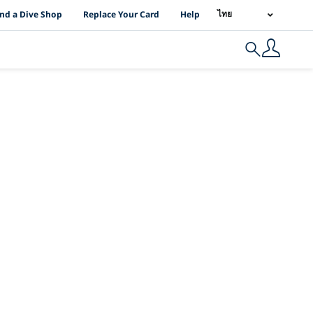
I Location Links
ไทย
ind a Dive Shop
Replace Your Card
Help
Search