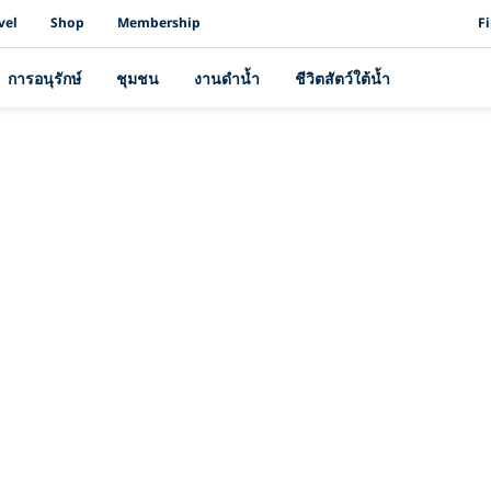
PAD
vel
Shop
Membership
F
การอนุรักษ์
ชุมชน
งานดำน้ำ
ชีวิตสัตว์ใต้น้ำ
เรื่องราวล่าสุด