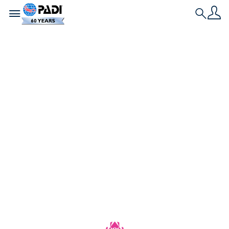
Toggle navigation
Search
เรื่องราวล่าสุด
Go Eco! เดือนเมษายน
นี้: นักดำน้ำจะเปลี่ยน
เป้าหมายให้เป็นการ
กระทำได้อย่างไร
ปกป้องมหาสมุทรที่เรารักและค้นหาวิธีเปลี่ยนจุดประสงค์
เป็นการกระทำในฐานะนักดำน้ำในเดือนเมษายนนี้ผ่าน
แคมเปญ Go Eco! ของ PADI