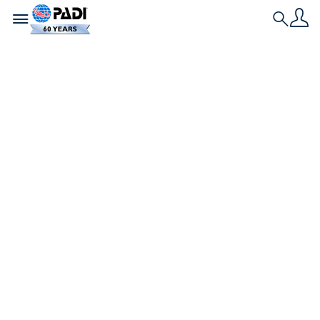
Toggle navigation
Search
เรื่องราวล่าสุด
รายการตรวจสอบ
Scuba Diving
Refresher: ทุกสิ่งที่คุณ
จำเป็นต้องมีเพื่อกลับสู่
ลงน้ำ
PADI Reactivate เป็นวิธีที่ดีเยี่ยมในการทบทวนทักษะ
ของคุณ ลองดูรายการตรวจสอบการทบทวนการดำน้ำ
ลึกของเราได้ที่นี่