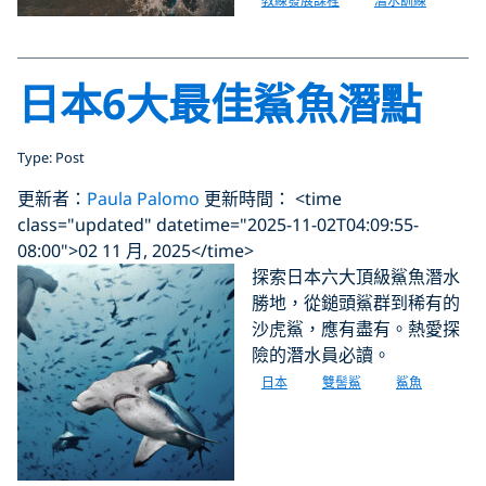
教練發展課程
潛水訓練
日本6大最佳鯊魚潛點
Type: Post
更新者：
Paula Palomo
更新時間： <time
class="updated" datetime="2025-11-02T04:09:55-
08:00">02 11 月, 2025</time>
探索日本六大頂級鯊魚潛水
勝地，從鎚頭鯊群到稀有的
沙虎鯊，應有盡有。熱愛探
險的潛水員必讀。
日本
雙髻鯊
鯊魚