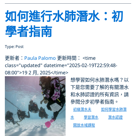
如何進行水肺潛水：初
學者指南
Type: Post
更新者：
Paula Palomo
更新時間： <time
class="updated" datetime="2025-02-19T22:59:48-
08:00">19 2 月, 2025</time>
想學習如何水肺潛水嗎？以
下是您需要了解的有關潛水
和水肺認證的所有資訊，請
參閱分步初學者指南。
初級潛水夫
如何學習水肺潛
水
學習潛水
潛水認證
開放水域課程