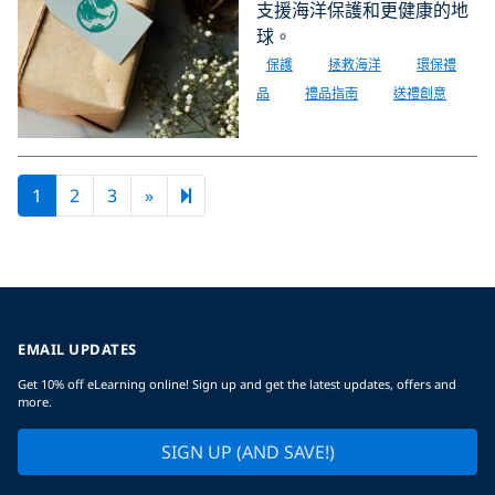
支援海洋保護和更健康的地
球。
保護
拯救海洋
環保禮
品
禮品指南
送禮創意
Next page
5
1
2
3
»
EMAIL UPDATES
Get 10% off eLearning online! Sign up and get the latest updates, offers and
more.
SIGN UP (AND SAVE!)