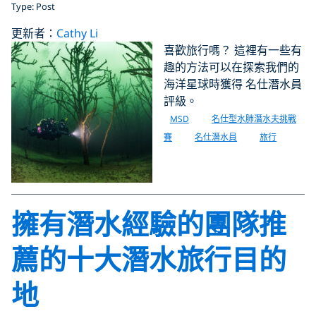
Type: Post
更新者：
Cathy Li
喜歡旅行嗎？ 這裡有一些有
趣的方法可以在探索我們的
海洋星球時獲得 名仕潛水員
評級。
MSD
名仕型水肺潛水夫挑戰
賽
名仕潛水員
旅行
擁有潛水經驗的團隊推
薦的十大潛水旅行目的
地