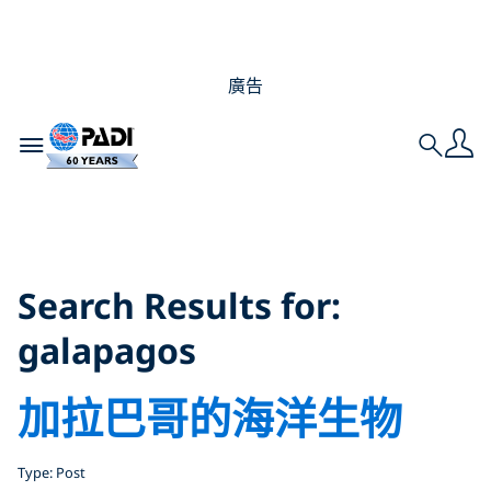
廣告
Toggle navigation
Search
Search Results for:
galapagos
Search Results for:
galapagos
加拉巴哥的海洋生物
Type: Post