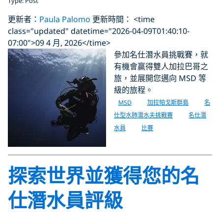
Type: Post
更新者：
Paula Palomo
更新時間： <time
class="updated" datetime="2026-04-09T01:40:10-
07:00">09 4 月, 2026</time>
參加名仕潛水員挑戰賽，就
有機會贏得雙人加拉巴哥之
旅，並展開您邁向 MSD 等
級的旅程。
MSD
加拉帕戈斯群島
名
仕型水肺潛水夫挑戰賽
名仕潛
水員
比賽
探索世界並獲得您的名
仕潛水員評級