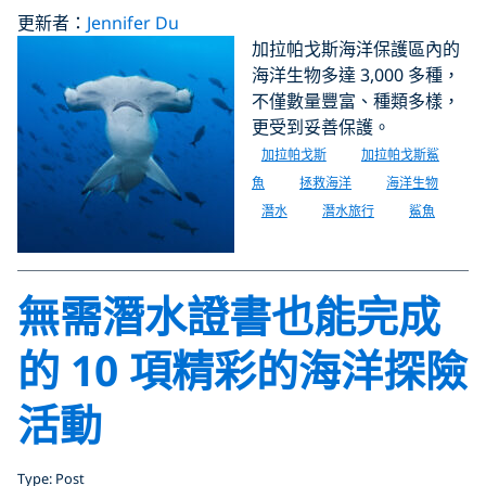
更新者：
Jennifer Du
加拉帕戈斯海洋保護區內的
海洋生物多達 3,000 多種，
不僅數量豐富、種類多樣，
更受到妥善保護。
加拉帕戈斯
加拉帕戈斯鯊
魚
拯救海洋
海洋生物
潛水
潛水旅行
鯊魚
無需潛水證書也能完成
的 10 項精彩的海洋探險
活動
Type: Post