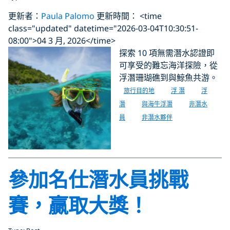
更新者：
Paula Palomo
更新時間： <time
class="updated" datetime="2026-03-04T10:30:51-
08:00">04 3 月, 2026</time>
探索 10 項無需潛水認證即
可享受的難忘海洋探險，從
浮潛珊瑚礁到與鯨魚共游。
旅行目的地
浮 潛
浮
潛
與海牛浮潛
非潛水
員
非潛水夥伴
參加名仕潛水員挑戰
賽，贏取大獎！