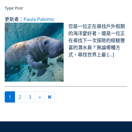
Type: Post
更新者：
Paula Palomo
您是一位正在尋找戶外假期
的海洋愛好者，還是一位正
在尋找下一次探險的經驗豐
富的潛水員？無論哪種方
式，尋找世界上最 […]
Next page
6
1
2
3
»