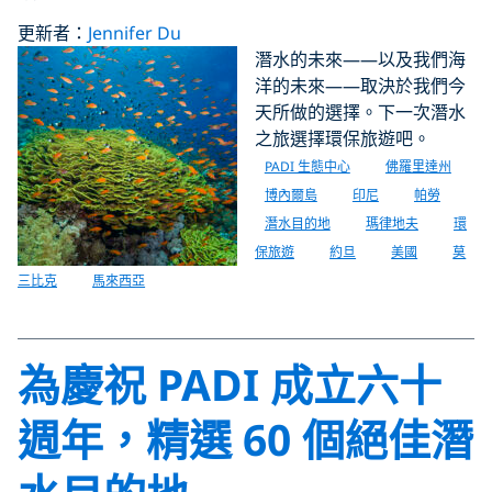
更新者：
Jennifer Du
潛水的未來——以及我們海
洋的未來——取決於我們今
天所做的選擇。下一次潛水
之旅選擇環保旅遊吧。
PADI 生態中心
佛羅里達州
博內爾島
印尼
帕勞
潛水目的地
瑪律地夫
環
保旅遊
約旦
美國
莫
三比克
馬來西亞
為慶祝 PADI 成立六十
週年，精選 60 個絕佳潛