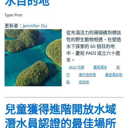
水目的地
Type: Post
更新者：
Jennifer Du
從充滿活力的珊瑚礁到標誌
性的野生動物相遇，在塑造
水下探索的 60 個目的地
中，慶祝 PADI 成立六十週
年。
PADI 社群
慶祝潛水
旅
行
旅行目的地
最佳潛水地
點
目的地
兒童獲得進階開放水域
潛水員認證的最佳場所