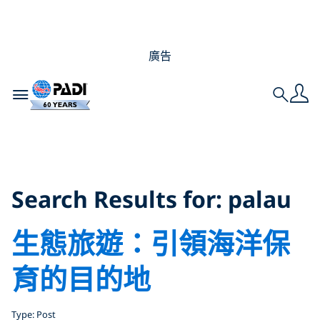
廣告
Toggle navigation
Search
Search Results for:
palau
Search Results for:
palau
生態旅遊：引領海洋保
育的目的地
Type: Post