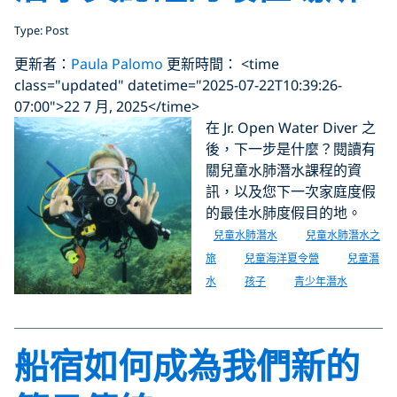
Type: Post
更新者：
Paula Palomo
更新時間： <time
class="updated" datetime="2025-07-22T10:39:26-
07:00">22 7 月, 2025</time>
在 Jr. Open Water Diver 之
後，下一步是什麼？閱讀有
關兒童水肺潛水課程的資
訊，以及您下一次家庭度假
的最佳水肺度假目的地。
兒童水肺潛水
兒童水肺潛水之
旅
兒童海洋夏令營
兒童潛
水
孩子
青少年潛水
船宿如何成為我們新的