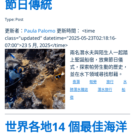
節日傳統
Type: Post
更新者：
Paula Palomo
更新時間： <time
class="updated" datetime="2025-05-23T02:18:16-
07:00">23 5 月, 2025</time>
兩名潛水夫與陌生人一起踏
上聖誕船宿，放棄節日儀
式，探索帕勞生動的歷史，
並在水下領域尋找慰藉。
夜潛
帕勞
旅行
水
肺潛水雜誌
潛水旅行
船
宿
世界各地14 個最佳海洋