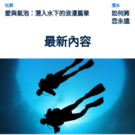
社群
潛水
愛與氣泡：潛入水下的浪漫篇章
如何將
您永遠
最新內容