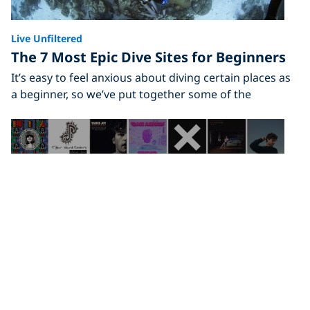
Live Unfiltered
The 7 Most Epic Dive Sites for Beginners
It’s easy to feel anxious about diving certain places as
a beginner, so we’ve put together some of the
Live Unfiltered
Get Your Summer Vibe With Our 2024