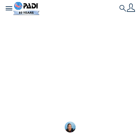
Toggle navigation
Search
最新文章
17 種不容錯過的海洋
動物以及與它們一起潛
水的好去處
水肺潛水最棒的地方之一就是能邂逅各種奇
Megan Denny