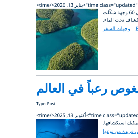
بدءاً من الشعاب المرجانية النابضة بالحياة إلى لقاءات الحياة البرية الشهيرة، احتفل بمرور 60 عاماً على تأسيس PADI في 60 وجهة شكّلت
كشاف تحت الماء.
وجهات السفر
غوص رعباً في العالم
Type: Post
 فريدة من نوعها