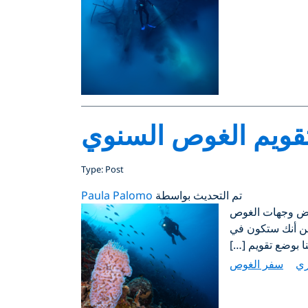
ويم الغوص السنوي
Type: Post
تم التحديث بواسطة
Paula Palomo
بعض وجهات الغوص
 من أنك ستكون في
 بوضع تقويم […]
ري
سفر الغوص