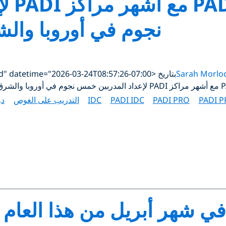
أصبح 
نجوم في أوروبا والش
Sarah Morlo
بتاريخ <time class="updated" datetime="2026-03-24T08:57:26-07:00">مارس 24, 2026</time>
PADI 
PADI PRO
PADI IDC
IDC
التدريب على الغوص
دو
! في شهر أبريل من هذا العا