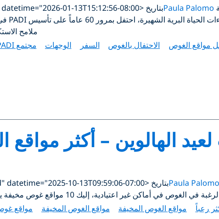
ة
Paula Palomo
بتاريخ <time class="updated" datetime="2026-01-13T15:12:56-08:00">يناير 13, 2026</time>
ملامح الاست
 مواقع الغوص
الاحتفال بالغوص
السفر
الوجهات
مجتمع PADI
يد الهالوين – أكثر مواقع ال
Paula Palom
بتاريخ <time class="updated" datetime="2025-10-13T09:59:06-07:00">أكتوبر 13, 2025</time>
ماكن غير اعتيادية، إليك 10 مواقع غوص مخيفة يمكنك استكشافها.
ر رعباً
مواقع الغوص المخيفة
مواقع الغوص المخيفة
مواقع غوص