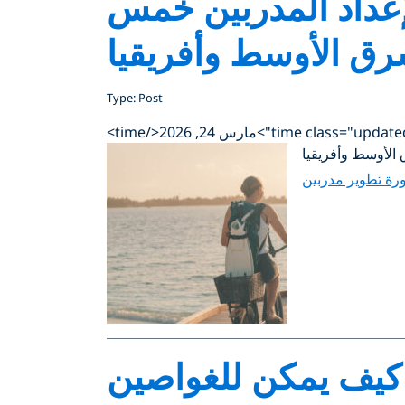
مدرب غوص PADI مع أشهر مراكز PADI لإعداد المدربين خمس
رق الأوسط وأفريقيا
Type: Post
رة تطوير مدربين
م كيف يمكن للغواصين