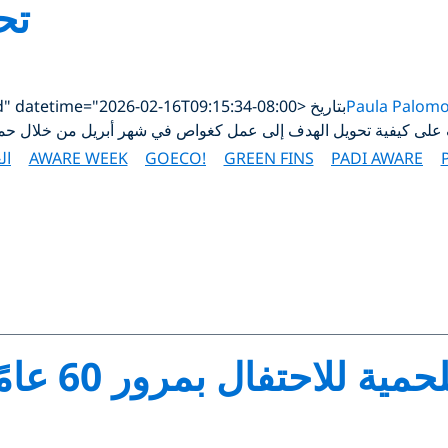
تح
Paula Palom
بتاريخ <time class="updated" datetime="2026-02-16T09:15:34-08:00">فبراير 16, 2026</time>
 كيفية تحويل الهدف إلى عمل كغواص في شهر أبريل من خلال حملةADI Go Eco
PADI AWARE
GREEN FINS
GOECO!
AWARE WEEK
ال