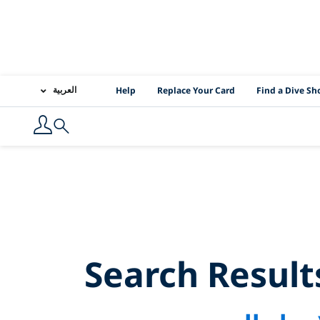
PADI Location Links
العربية
Help
Replace Your Card
Find a Dive Sh
Search
Sear
Search Result