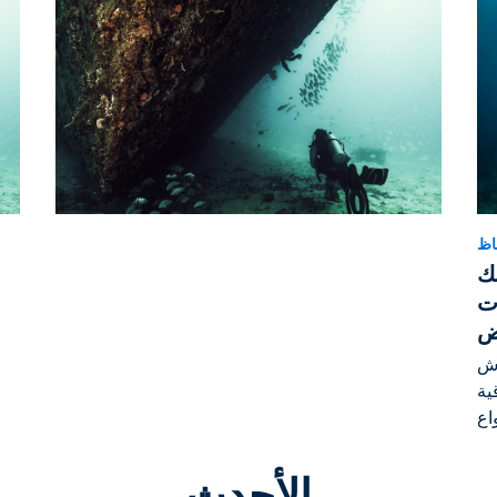
اظ
ك
ات
اض
رش
ية
واع
الأحدث