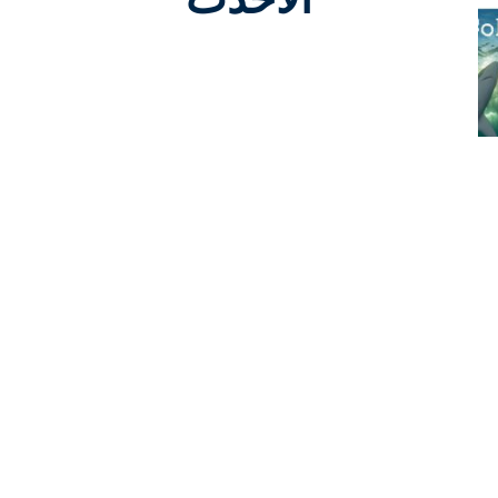
Co
S
C
Su
De
Jo
Co