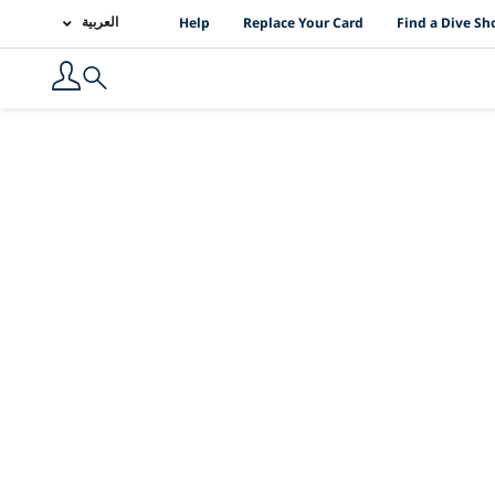
PADI Location Links
العربية
Help
Replace Your Card
Find a Dive Sh
Search