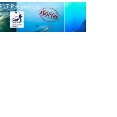
nservation
uccess for Sharks and Rays at
ITES CoP17
ccess! Silky sharks, Thresher sharks and
vil rays added to CITES Appendix II
hannesburg, October 4, 2016 –
nservationists