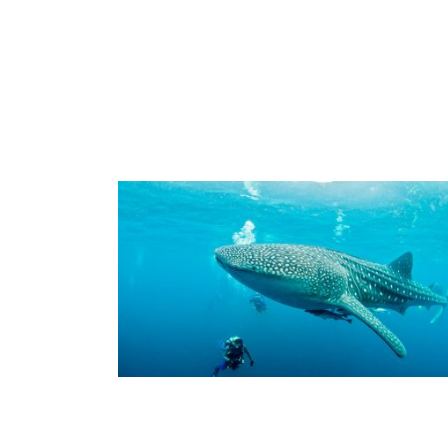
Marine Life
Diving with Whale Sharks –