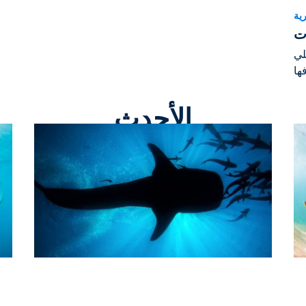
رية
لي
ها
الأحدث
Marine Life
Ma
Is a Shark a Mammal? Answers to
O