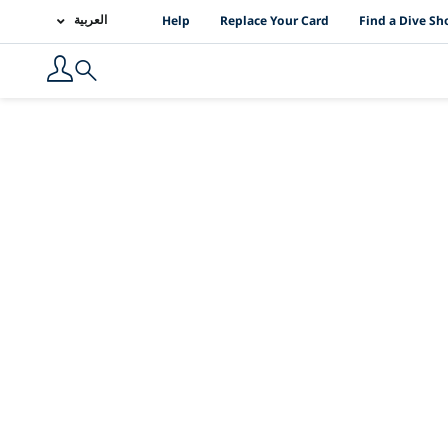
PADI Location Links
العربية
Help
Replace Your Card
Find a Dive Sh
Search