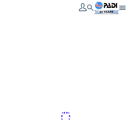
Toggle navigation
Search
القصة الأخيرة
أفضل رحلات اليخوت
السفاري في راجا أمبات
هل أنت مستعد للغوص في إندونيسيا؟ هذه هي أفضل رحلات
يخوت السفاري المثالية لزيارة هذه الجزر النائية والغوص في
Guest Blogger